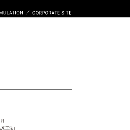
 月
来工法）