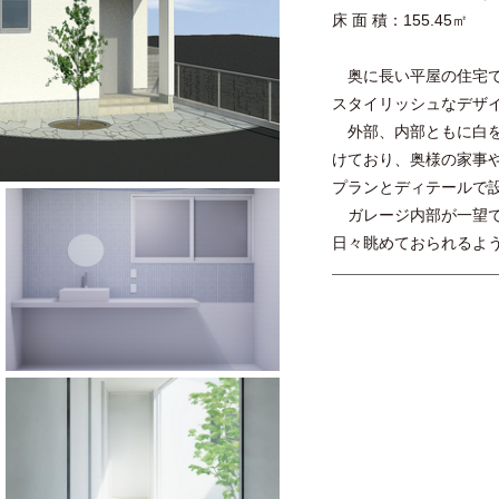
床 面 積：155.45㎡
奥に長い平屋の住宅で
スタイリッシュなデザ
外部、内部ともに白を
けており、奥様の家事
プランとディテールで
ガレージ内部が一望で
日々眺めておられるよ