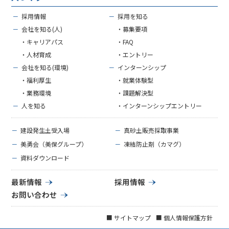
－
採用情報
－
採用を知る
－
会社を知る(人)
・募集要項
・キャリアパス
・FAQ
・人材育成
・エントリー
－
会社を知る(環境)
－
インターンシップ
・福利厚生
・就業体験型
・業務環境
・課題解決型
－
人を知る
・インターンシップエントリー
－
建設発生土受入場
－
真砂土販売採取事業
－
美勇会（美保グループ）
－
凍結防止剤（カマグ）
－
資料ダウンロード
最新情報
採用情報
お問い合わせ
■ サイトマップ
■ 個人情報保護方針