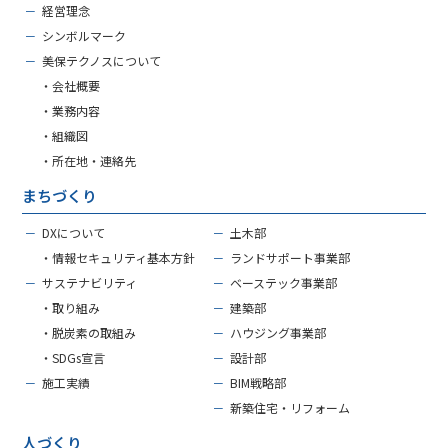
－
経営理念
－
シンボルマーク
－
美保テクノスについて
・会社概要
・業務内容
・組織図
・所在地・連絡先
まちづくり
－
DXについて
－
土木部
・情報セキュリティ基本方針
－
ランドサポート事業部
－
サステナビリティ
－
ベーステック事業部
・取り組み
－
建築部
・脱炭素の取組み
－
ハウジング事業部
・SDGs宣言
－
設計部
－
施工実績
－
BIM戦略部
－
新築住宅・リフォーム
人づくり