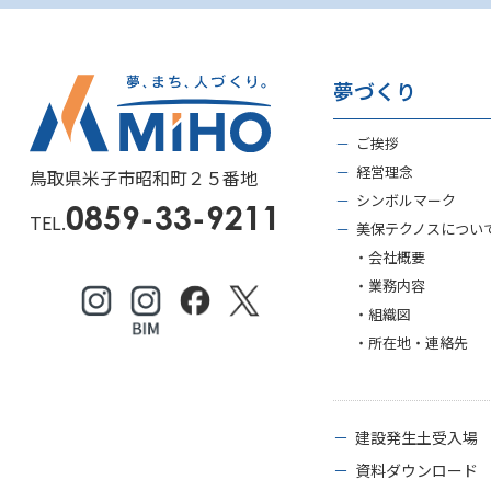
夢づくり
－
ご挨拶
－
経営理念
鳥取県米子市昭和町２５番地
－
シンボルマーク
0859-33-9211
TEL.
－
美保テクノスについ
・会社概要
・業務内容
・組織図
・所在地・連絡先
－
建設発生土受入場
－
資料ダウンロード