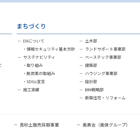
まちづくり
－
DXについて
－
土木部
・情報セキュリティ基本方針
－
ランドサポート事業部
－
サステナビリティ
－
ベーステック事業部
て
・取り組み
－
建築部
・脱炭素の取組み
－
ハウジング事業部
・SDGs宣言
－
設計部
－
施工実績
－
BIM戦略部
－
新築住宅・リフォーム
－
真砂土販売採取事業
－
美勇会（美保グループ）