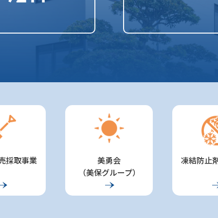
売採取事業
美勇会
凍結防止剤
（美保グループ）