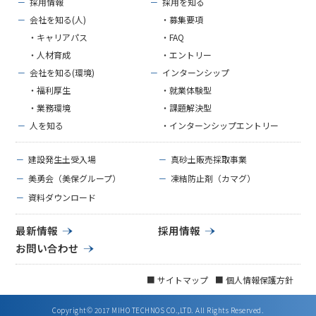
－
採用情報
－
採用を知る
－
会社を知る(人)
・募集要項
・キャリアパス
・FAQ
・人材育成
・エントリー
－
会社を知る(環境)
－
インターンシップ
・福利厚生
・就業体験型
・業務環境
・課題解決型
－
人を知る
・インターンシップエントリー
－
建設発生土受入場
－
真砂土販売採取事業
－
美勇会（美保グループ）
－
凍結防止剤（カマグ）
－
資料ダウンロード
最新情報
採用情報
お問い合わせ
■ サイトマップ
■ 個人情報保護方針
Copyright© 2017 MIHO TECHNOS CO.,LTD. All Rights Reserved.