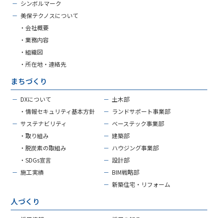
－
シンボルマーク
－
美保テクノスについて
・会社概要
・業務内容
・組織図
・所在地・連絡先
まちづくり
－
DXについて
－
土木部
・情報セキュリティ基本方針
－
ランドサポート事業部
－
サステナビリティ
－
ベーステック事業部
・取り組み
－
建築部
・脱炭素の取組み
－
ハウジング事業部
・SDGs宣言
－
設計部
－
施工実績
－
BIM戦略部
－
新築住宅・リフォーム
人づくり