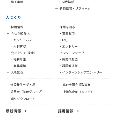
－
施工実績
－
BIM戦略部
－
新築住宅・リフォーム
人づくり
－
採用情報
－
採用を知る
－
会社を知る(人)
・募集要項
・キャリアパス
・FAQ
・人材育成
・エントリー
－
会社を知る(環境)
－
インターンシップ
・福利厚生
・就業体験型
・業務環境
・課題解決型
－
人を知る
・インターンシップエントリー
－
建設発生土受入場
－
真砂土販売採取事業
－
美勇会（美保グループ）
－
凍結防止剤（カマグ）
－
資料ダウンロード
最新情報
採用情報