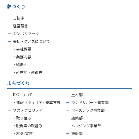
夢づくり
－
ご挨拶
－
経営理念
－
シンボルマーク
－
美保テクノスについて
・会社概要
・業務内容
・組織図
・所在地・連絡先
まちづくり
－
DXについて
－
土木部
・情報セキュリティ基本方針
－
ランドサポート事業部
－
サステナビリティ
－
ベーステック事業部
・取り組み
－
建築部
・脱炭素の取組み
－
ハウジング事業部
・SDGs宣言
－
設計部