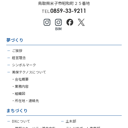
鳥取県米子市昭和町２５番地
0859-33-9211
TEL.
夢づくり
－
ご挨拶
－
経営理念
－
シンボルマーク
－
美保テクノスについて
・会社概要
・業務内容
・組織図
・所在地・連絡先
まちづくり
－
DXについて
－
土木部