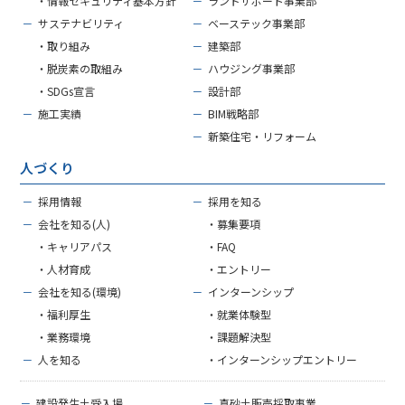
・情報セキュリティ基本方針
－
ランドサポート事業部
－
サステナビリティ
－
ベーステック事業部
・取り組み
－
建築部
・脱炭素の取組み
－
ハウジング事業部
・SDGs宣言
－
設計部
－
施工実績
－
BIM戦略部
－
新築住宅・リフォーム
人づくり
－
採用情報
－
採用を知る
－
会社を知る(人)
・募集要項
・キャリアパス
・FAQ
・人材育成
・エントリー
－
会社を知る(環境)
－
インターンシップ
・福利厚生
・就業体験型
・業務環境
・課題解決型
－
人を知る
・インターンシップエントリー
－
建設発生土受入場
－
真砂土販売採取事業