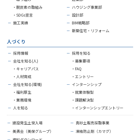
・脱炭素の取組み
－
ハウジング事業部
・SDGs宣言
－
設計部
－
施工実績
－
BIM戦略部
－
新築住宅・リフォーム
人づくり
－
採用情報
－
採用を知る
－
会社を知る(人)
・募集要項
・キャリアパス
・FAQ
・人材育成
・エントリー
－
会社を知る(環境)
－
インターンシップ
・福利厚生
・就業体験型
・業務環境
・課題解決型
－
人を知る
・インターンシップエントリー
－
建設発生土受入場
－
真砂土販売採取事業
－
美勇会（美保グループ）
－
凍結防止剤（カマグ）
－
資料ダウンロード