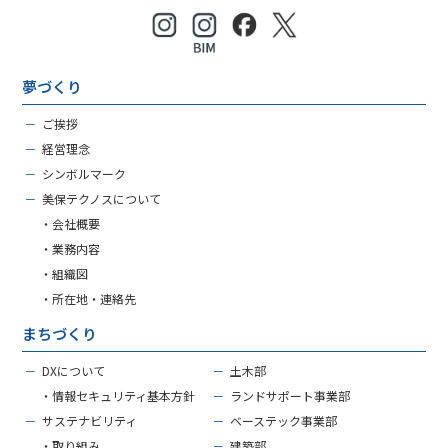
夢づくり
－
ご挨拶
－
経営理念
－
シンボルマーク
－
美保テクノスについて
・会社概要
・業務内容
・組織図
・所在地・連絡先
まちづくり
－
DXについて
－
土木部
・情報セキュリティ基本方針
－
ランドサポート事業部
－
サステナビリティ
－
ベーステック事業部
・取り組み
－
建築部