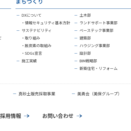
まちづくり
－
DXについて
－
土木部
・情報セキュリティ基本方針
－
ランドサポート事業部
－
サステナビリティ
－
ベーステック事業部
て
・取り組み
－
建築部
・脱炭素の取組み
－
ハウジング事業部
・SDGs宣言
－
設計部
－
施工実績
－
BIM戦略部
－
新築住宅・リフォーム
－
真砂土販売採取事業
－
美勇会（美保グループ）
採用情報
お問い合わせ