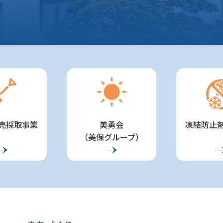
売採取事業
美勇会
凍結防止剤
（美保グループ）