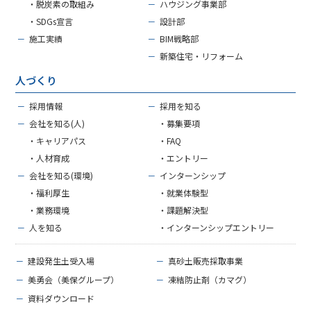
・脱炭素の取組み
－
ハウジング事業部
・SDGs宣言
－
設計部
－
施工実績
－
BIM戦略部
－
新築住宅・リフォーム
人づくり
－
採用情報
－
採用を知る
－
会社を知る(人)
・募集要項
・キャリアパス
・FAQ
・人材育成
・エントリー
－
会社を知る(環境)
－
インターンシップ
・福利厚生
・就業体験型
・業務環境
・課題解決型
－
人を知る
・インターンシップエントリー
－
建設発生土受入場
－
真砂土販売採取事業
－
美勇会（美保グループ）
－
凍結防止剤（カマグ）
－
資料ダウンロード