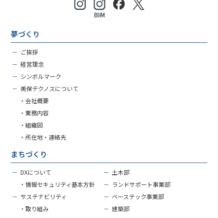
夢づくり
－
ご挨拶
－
経営理念
－
シンボルマーク
－
美保テクノスについて
・会社概要
・業務内容
・組織図
・所在地・連絡先
まちづくり
－
DXについて
－
土木部
・情報セキュリティ基本方針
－
ランドサポート事業部
－
サステナビリティ
－
ベーステック事業部
・取り組み
－
建築部