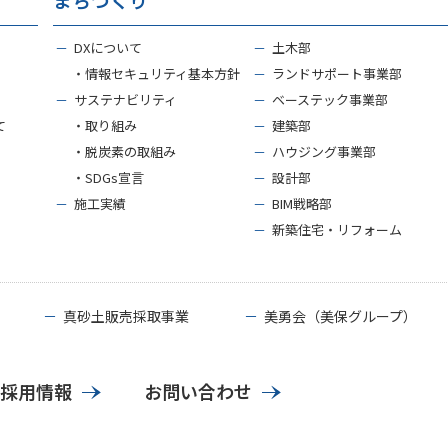
－
DXについて
－
土木部
・情報セキュリティ基本方針
－
ランドサポート事業部
－
サステナビリティ
－
ベーステック事業部
て
・取り組み
－
建築部
・脱炭素の取組み
－
ハウジング事業部
・SDGs宣言
－
設計部
－
施工実績
－
BIM戦略部
－
新築住宅・リフォーム
－
真砂土販売採取事業
－
美勇会（美保グループ）
採用情報
お問い合わせ