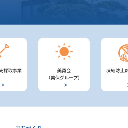
売採取事業
美勇会
凍結防止剤
（美保グループ）
まちづくり