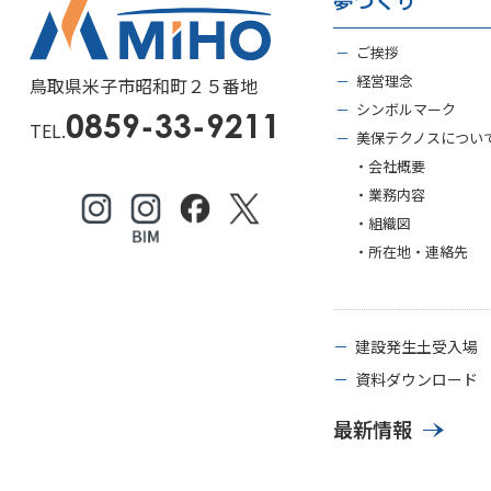
－
ご挨拶
－
経営理念
鳥取県米子市昭和町２５番地
－
シンボルマーク
0859-33-9211
TEL.
－
美保テクノスについ
・会社概要
・業務内容
・組織図
・所在地・連絡先
－
建設発生土受入場
－
資料ダウンロード
最新情報