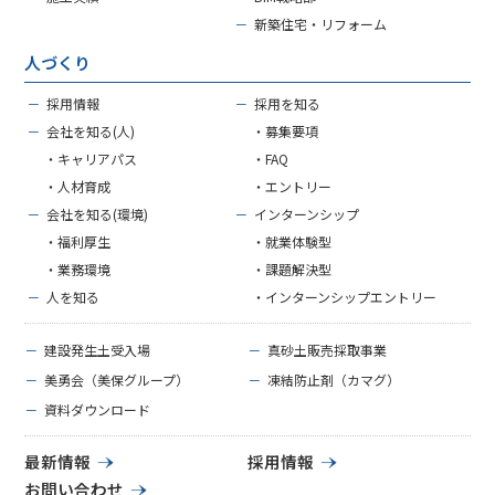
－
新築住宅・リフォーム
人づくり
－
採用情報
－
採用を知る
－
会社を知る(人)
・募集要項
・キャリアパス
・FAQ
・人材育成
・エントリー
－
会社を知る(環境)
－
インターンシップ
・福利厚生
・就業体験型
・業務環境
・課題解決型
－
人を知る
・インターンシップエントリー
－
建設発生土受入場
－
真砂土販売採取事業
－
美勇会（美保グループ）
－
凍結防止剤（カマグ）
－
資料ダウンロード
最新情報
採用情報
お問い合わせ